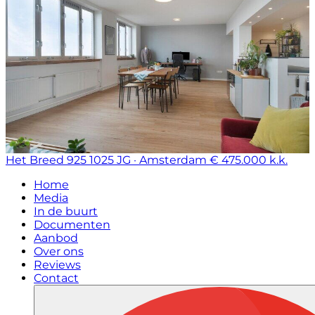
Het Breed 925
1025 JG · Amsterdam
€ 475.000 k.k.
Home
Media
In de buurt
Documenten
Aanbod
Over ons
Reviews
Contact