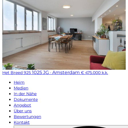
1025 JG · Amsterdam
Het Breed 925
€ 475.000 k.k.
Heim
Medien
In der Nähe
Dokumente
Angebot
Über uns
Bewertungen
Kontakt